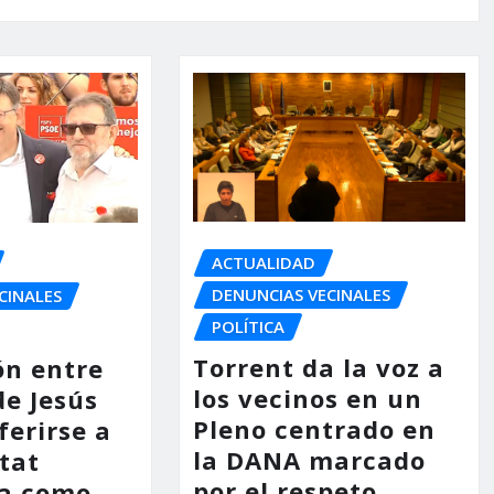
ACTUALIDAD
DENUNCIAS VECINALES
CINALES
POLÍTICA
Torrent da la voz a
ón entre
los vecinos en un
de Jesús
Pleno centrado en
ferirse a
la DANA marcado
tat
por el respeto
na como