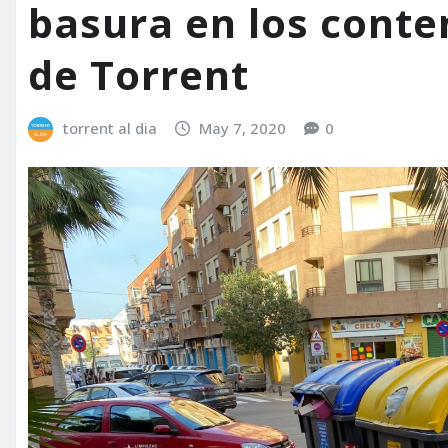
basura en los conte
de Torrent
torrent al dia
May 7, 2020
0