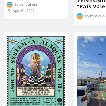
torrent al dia
“País Vale
Ago 20, 2025
torrent al di