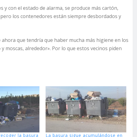
es y con el estado de alarma, se produce más cartón,
o, pero los contenedores están siempre desbordados y
 ahora que tendría que haber mucha más higiene en los
 y moscas, alrededor». Por lo que estos vecinos piden
ecoger la basura
La basura sigue acumulándose en