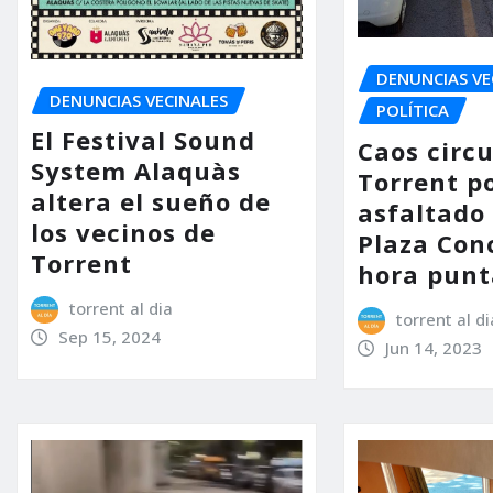
DENUNCIAS VE
DENUNCIAS VECINALES
POLÍTICA
El Festival Sound
Caos circu
System Alaquàs
Torrent po
altera el sueño de
asfaltado 
los vecinos de
Plaza Con
Torrent
hora punt
torrent al dia
torrent al di
Sep 15, 2024
Jun 14, 2023