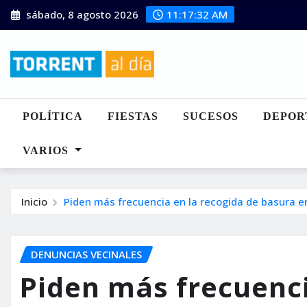
Saltar
sábado, 8 agosto 2026
11:17:34 AM
al
contenido
POLÍTICA
FIESTAS
SUCESOS
DEPOR
VARIOS
Inicio
Piden más frecuencia en la recogida de basura en
DENUNCIAS VECINALES
Piden más frecuenci