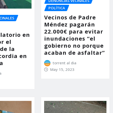
DENUNCIAS VECINALES
POLÍTICA
Vecinos de Padre
CINALES
Méndez pagarán
22.000€ para evitar
latorio en
inundaciones “el
r el
gobierno no porque
de la
acaban de asfaltar”
cordia en
a
torrent al dia
May 15, 2023
a