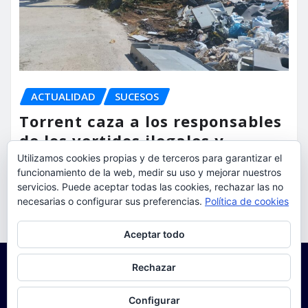
ACTUALIDAD
SUCESOS
Torrent caza a los responsables
de los vertidos ilegales y
endurece las sanciones
Utilizamos cookies propias y de terceros para garantizar el
funcionamiento de la web, medir su uso y mejorar nuestros
servicios. Puede aceptar todas las cookies, rechazar las no
torrent al dia
Ago 7, 2026
necesarias o configurar sus preferencias.
Política de cookies
Privacidad y cookies: este sitio usa cookies. Si continúas navegando
Aceptar todo
por él, aceptas su uso.
Para obtener más información, incluido cómo gestionar las cookies,
Rechazar
consulta:
Política de cookies
Configurar