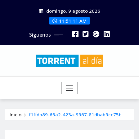
Saltar
domingo, 9 agosto 2026
al
contenido
11:51:13 AM
Síguenos
Inicio
f1ffdb89-65a2-423a-9967-81dbab9cc75b