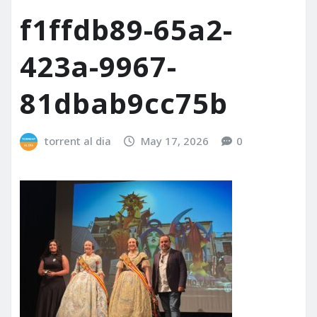
f1ffdb89-65a2-
423a-9967-
81dbab9cc75b
torrent al dia
May 17, 2026
0