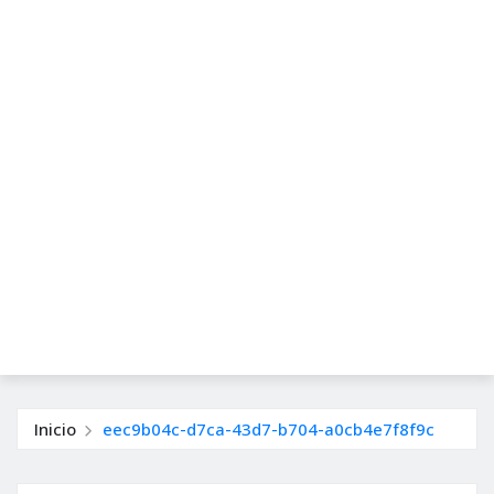
Inicio
eec9b04c-d7ca-43d7-b704-a0cb4e7f8f9c