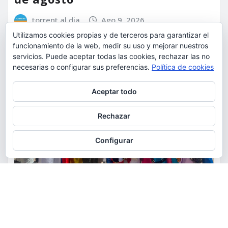
torrent al dia
Ago 9, 2026
Utilizamos cookies propias y de terceros para garantizar el
funcionamiento de la web, medir su uso y mejorar nuestros
servicios. Puede aceptar todas las cookies, rechazar las no
necesarias o configurar sus preferencias.
Política de cookies
Privacidad y cookies: este sitio usa cookies. Si continúas navegando
Aceptar todo
por él, aceptas su uso.
Para obtener más información, incluido cómo gestionar las cookies,
Rechazar
consulta:
Política de cookies
Configurar
ACTUALIDAD
CULTURA
FIESTAS