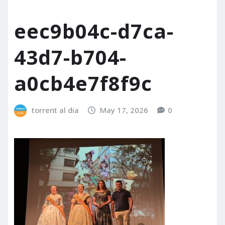
eec9b04c-d7ca-
43d7-b704-
a0cb4e7f8f9c
torrent al dia
May 17, 2026
0