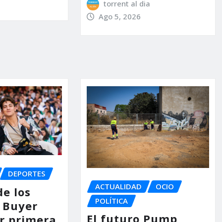
torrent al dia
Ago 5, 2026
DEPORTES
ACTUALIDAD
OCIO
de los
POLÍTICA
 Buyer
El futuro Pump
or primera