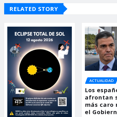
RELATED STORY
ACTUALIDAD
Los españ
afrontan 
más caro 
el Gobier