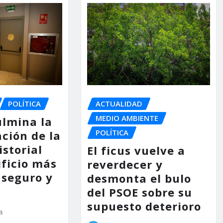
POLÍTICA
ACTUALIDAD
MEDIO AMBIENTE
ulmina la
POLÍTICA
ción de la
storial
El ficus vuelve a
ificio más
reverdecer y
 seguro y
desmonta el bulo
del PSOE sobre su
supuesto deterioro
a