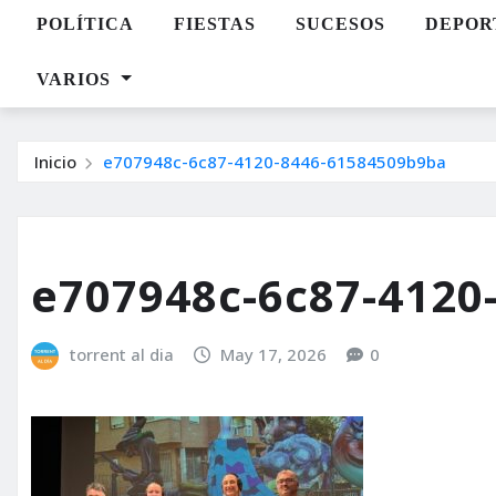
POLÍTICA
FIESTAS
SUCESOS
DEPOR
VARIOS
Inicio
e707948c-6c87-4120-8446-61584509b9ba
e707948c-6c87-4120
torrent al dia
May 17, 2026
0