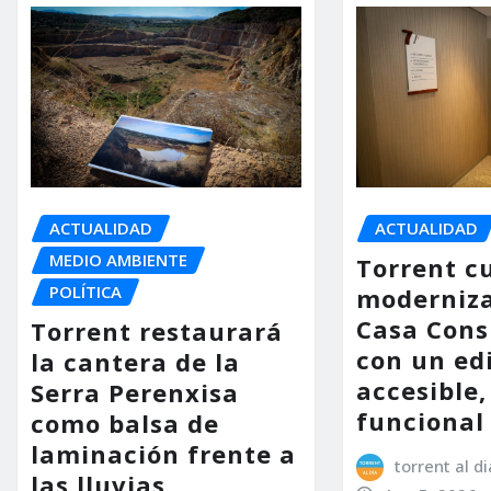
ACTUALIDAD
ACTUALIDAD
MEDIO AMBIENTE
Torrent c
POLÍTICA
moderniza
Casa Consi
Torrent restaurará
con un ed
la cantera de la
accesible,
Serra Perenxisa
funcional
como balsa de
laminación frente a
torrent al di
las lluvias