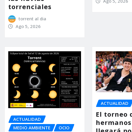
Ago 5, 2026
torrenciales
torrent al dia
Ago 5, 2026
ACTUALIDAD
El torneo 
ACTUALIDAD
hermanos
MEDIO AMBIENTE
OCIO
llegará p