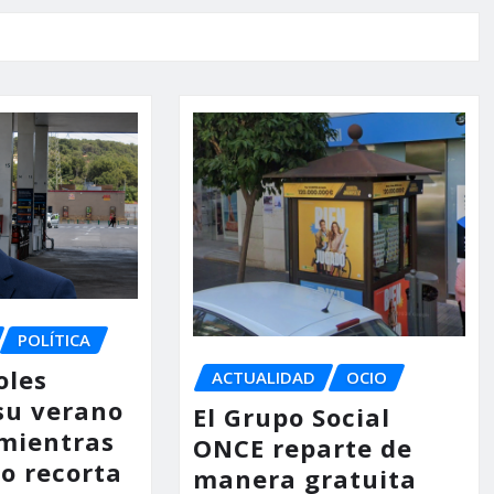
POLÍTICA
oles
ACTUALIDAD
OCIO
su verano
El Grupo Social
mientras
ONCE reparte de
no recorta
manera gratuita