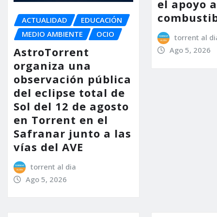
el apoyo a
combustib
ACTUALIDAD
EDUCACIÓN
MEDIO AMBIENTE
OCIO
torrent al di
AstroTorrent
Ago 5, 2026
organiza una
observación pública
del eclipse total de
Sol del 12 de agosto
en Torrent en el
Safranar junto a las
vías del AVE
torrent al dia
Ago 5, 2026