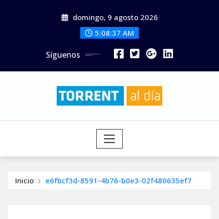
Saltar
domingo, 9 agosto 2026
al
contenido
5:08:39 AM
Síguenos
Inicio
e6fbcf3d-8591-4b76-b0e3-02f480635ef7