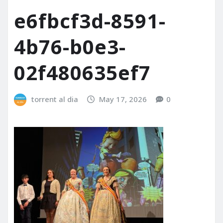
e6fbcf3d-8591-
4b76-b0e3-
02f480635ef7
torrent al dia
May 17, 2026
0