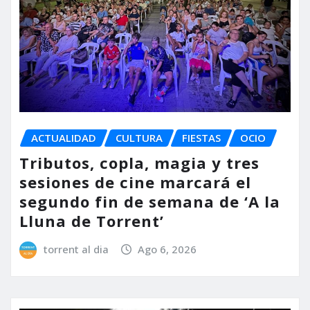
ACTUALIDAD
CULTURA
FIESTAS
OCIO
Tributos, copla, magia y tres
sesiones de cine marcará el
segundo fin de semana de ‘A la
Lluna de Torrent’
torrent al dia
Ago 6, 2026