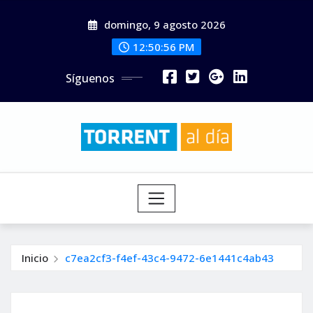
Saltar
domingo, 9 agosto 2026
al
contenido
12:50:57 PM
Síguenos
Inicio
c7ea2cf3-f4ef-43c4-9472-6e1441c4ab43