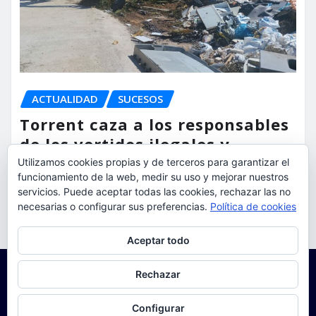
ACTUALIDAD
SUCESOS
Torrent caza a los responsables
de los vertidos ilegales y
endurece las sanciones
Utilizamos cookies propias y de terceros para garantizar el
funcionamiento de la web, medir su uso y mejorar nuestros
servicios. Puede aceptar todas las cookies, rechazar las no
torrent al dia
Ago 7, 2026
necesarias o configurar sus preferencias.
Política de cookies
Privacidad y cookies: este sitio usa cookies. Si continúas navegando
Aceptar todo
por él, aceptas su uso.
Para obtener más información, incluido cómo gestionar las cookies,
Rechazar
consulta:
Política de cookies
Configurar