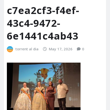
c7ea2cf3-f4ef-
43c4-9472-
6e1441c4ab43
torrent al dia
May 17, 2026
0