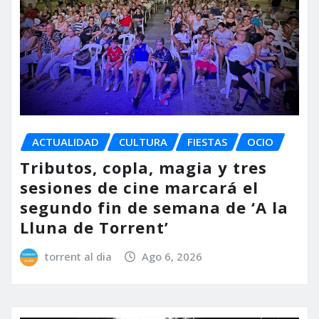
ACTUALIDAD
CULTURA
FIESTAS
OCIO
Tributos, copla, magia y tres
sesiones de cine marcará el
segundo fin de semana de ‘A la
Lluna de Torrent’
torrent al dia
Ago 6, 2026