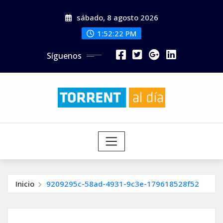
Saltar
sábado, 8 agosto 2026
al
contenido
1:52:23 PM
Síguenos
Inicio
9209295c-58ad-4931-9c3e-179618528f52