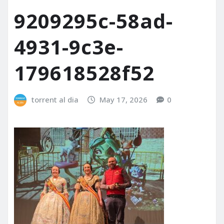
9209295c-58ad-
4931-9c3e-
179618528f52
torrent al dia
May 17, 2026
0