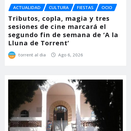
ACTUALIDAD
CULTURA
FIESTAS
OCIO
Tributos, copla, magia y tres
sesiones de cine marcará el
segundo fin de semana de ‘A la
Lluna de Torrent’
torrent al dia
Ago 6, 2026