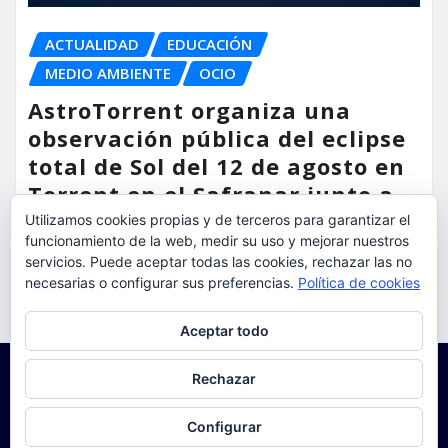
ACTUALIDAD
EDUCACIÓN
MEDIO AMBIENTE
OCIO
AstroTorrent organiza una
observación pública del eclipse
total de Sol del 12 de agosto en
Torrent en el Safranar junto a
las vías del AVE
Utilizamos cookies propias y de terceros para garantizar el
funcionamiento de la web, medir su uso y mejorar nuestros
torrent al dia
Ago 5, 2026
servicios. Puede aceptar todas las cookies, rechazar las no
necesarias o configurar sus preferencias.
Política de cookies
Privacidad y cookies: este sitio usa cookies. Si continúas navegando
Aceptar todo
por él, aceptas su uso.
Para obtener más información, incluido cómo gestionar las cookies,
Rechazar
consulta:
Política de cookies
Configurar