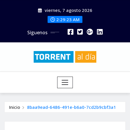
Saltar
viernes, 7 agosto 2026
al
contenido
2:29:25 AM
Síguenos
Inicio
8baa9ead-6486-491e-b6a0-7cd2b9cbf3a1