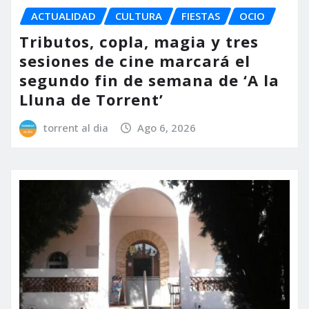
ACTUALIDAD
CULTURA
FIESTAS
OCIO
Tributos, copla, magia y tres
sesiones de cine marcará el
segundo fin de semana de ‘A la
Lluna de Torrent’
torrent al dia
Ago 6, 2026