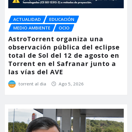
ACTUALIDAD
EDUCACIÓN
MEDIO AMBIENTE
OCIO
AstroTorrent organiza una
observación pública del eclipse
total de Sol del 12 de agosto en
Torrent en el Safranar junto a
las vías del AVE
torrent al dia
Ago 5, 2026