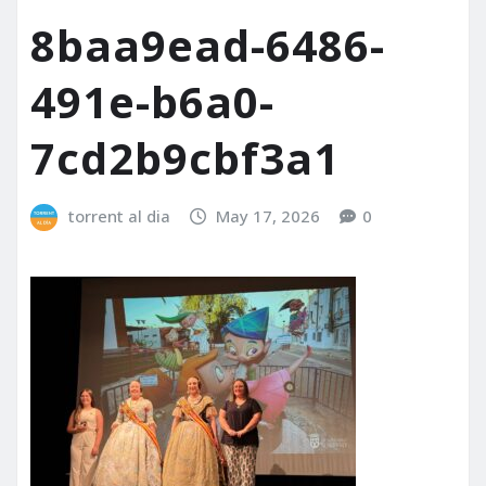
8baa9ead-6486-
491e-b6a0-
7cd2b9cbf3a1
torrent al dia
May 17, 2026
0