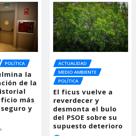
POLÍTICA
ACTUALIDAD
MEDIO AMBIENTE
ulmina la
POLÍTICA
ción de la
storial
El ficus vuelve a
ificio más
reverdecer y
 seguro y
desmonta el bulo
del PSOE sobre su
supuesto deterioro
a