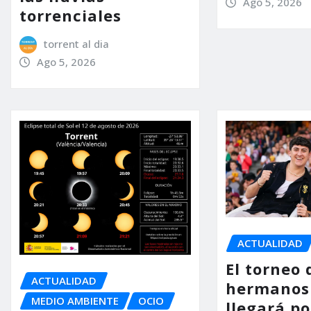
Ago 5, 2026
torrenciales
torrent al dia
Ago 5, 2026
ACTUALIDAD
El torneo 
ACTUALIDAD
hermanos
MEDIO AMBIENTE
OCIO
llegará p