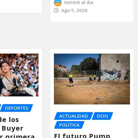
torrent al dia
Ago 5, 2026
DEPORTES
ACTUALIDAD
OCIO
de los
POLÍTICA
 Buyer
El futuro Pump
or primera