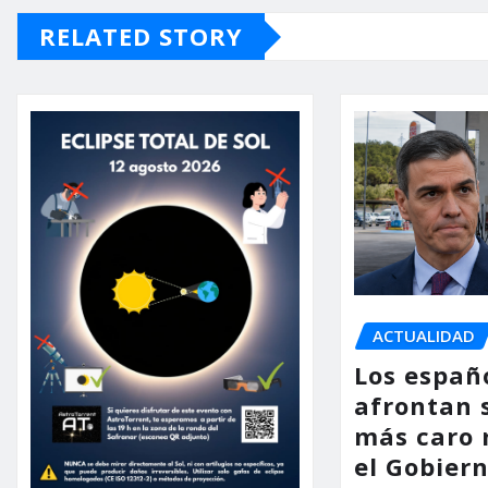
RELATED STORY
ACTUALIDAD
Los españ
afrontan 
más caro 
el Gobier