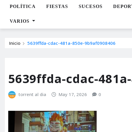
POLÍTICA
FIESTAS
SUCESOS
DEPOR
VARIOS
Inicio
5639ffda-cdac-481a-850e-9b9af0908406
5639ffda-cdac-481a
torrent al dia
May 17, 2026
0