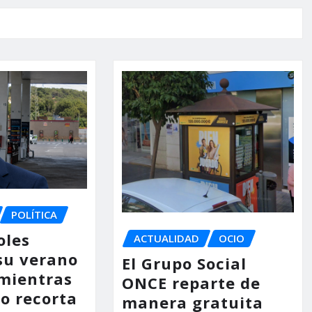
POLÍTICA
oles
ACTUALIDAD
OCIO
su verano
El Grupo Social
mientras
ONCE reparte de
no recorta
manera gratuita