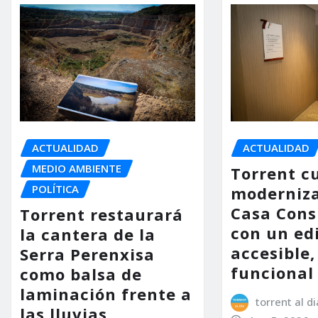
ACTUALIDAD
ACTUALIDAD
MEDIO AMBIENTE
Torrent c
POLÍTICA
moderniza
Casa Consi
Torrent restaurará
con un ed
la cantera de la
accesible,
Serra Perenxisa
funcional
como balsa de
laminación frente a
torrent al di
las lluvias