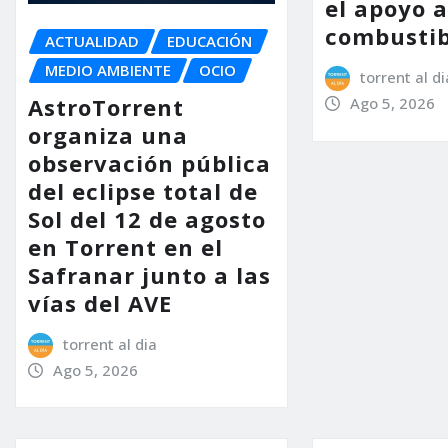
el apoyo a
combustib
ACTUALIDAD
EDUCACIÓN
MEDIO AMBIENTE
OCIO
torrent al di
AstroTorrent
Ago 5, 2026
organiza una
observación pública
del eclipse total de
Sol del 12 de agosto
en Torrent en el
Safranar junto a las
vías del AVE
torrent al dia
Ago 5, 2026