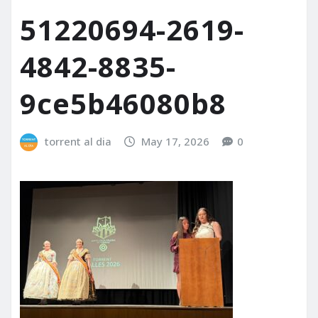
51220694-2619-
4842-8835-
9ce5b46080b8
torrent al dia
May 17, 2026
0