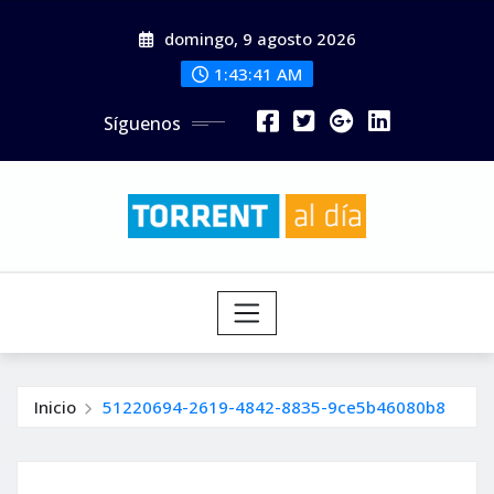
Saltar
domingo, 9 agosto 2026
al
contenido
1:43:43 AM
Síguenos
Inicio
51220694-2619-4842-8835-9ce5b46080b8