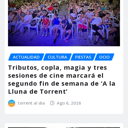
ACTUALIDAD
CULTURA
FIESTAS
OCIO
Tributos, copla, magia y tres
sesiones de cine marcará el
segundo fin de semana de ‘A la
Lluna de Torrent’
torrent al dia
Ago 6, 2026