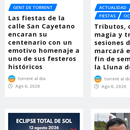
GENT DE TORRENT
ACTUALIDAD
FIESTAS
OC
Las fiestas de la
calle San Cayetano
Tributos, 
encaran su
magia y t
centenario con un
sesiones d
emotivo homenaje a
marcará e
uno de sus festeros
fin de se
históricos
la Lluna d
torrent al dia
torrent al di
Ago 6, 2026
Ago 6, 2026