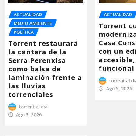
ACTUALIDAD
ACTUALIDAD
MEDIO AMBIENTE
Torrent c
POLÍTICA
moderniza
Casa Consi
Torrent restaurará
con un ed
la cantera de la
accesible,
Serra Perenxisa
funcional
como balsa de
laminación frente a
torrent al di
las lluvias
Ago 5, 2026
torrenciales
torrent al dia
Ago 5, 2026