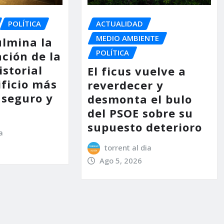
POLÍTICA
ACTUALIDAD
MEDIO AMBIENTE
ulmina la
POLÍTICA
ción de la
storial
El ficus vuelve a
ificio más
reverdecer y
 seguro y
desmonta el bulo
del PSOE sobre su
supuesto deterioro
a
torrent al dia
Ago 5, 2026