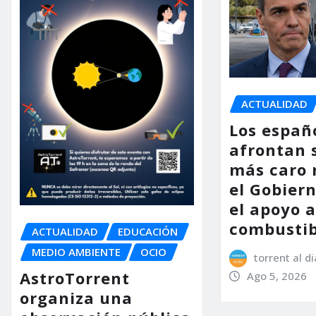
ACTUALIDAD
Los españ
afrontan 
más caro 
el Gobier
el apoyo a
combustib
ACTUALIDAD
EDUCACIÓN
MEDIO AMBIENTE
OCIO
torrent al di
AstroTorrent
Ago 5, 2026
organiza una