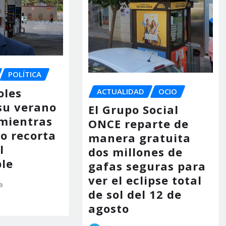
POLÍTICA
oles
ACTUALIDAD
OCIO
su verano
El Grupo Social
mientras
ONCE reparte de
no recorta
manera gratuita
l
dos millones de
le
gafas seguras para
ver el eclipse total
a
de sol del 12 de
agosto