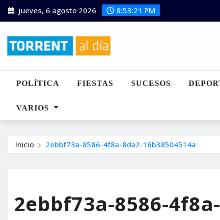
Saltar
jueves, 6 agosto 2026
8:53:22 PM
al
contenido
POLÍTICA
FIESTAS
SUCESOS
DEPOR
VARIOS
Inicio
2ebbf73a-8586-4f8a-8da2-16b38504514a
2ebbf73a-8586-4f8a