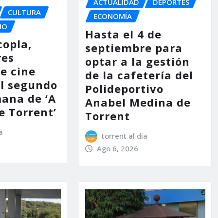
ACTUALIDAD
DEPORTES
CULTURA
ECONOMÍA
IO
Hasta el 4 de
copla,
septiembre para
res
optar a la gestión
e cine
de la cafetería del
l segundo
Polideportivo
mana de ‘A
Anabel Medina de
e Torrent’
Torrent
a
torrent al dia
Ago 6, 2026