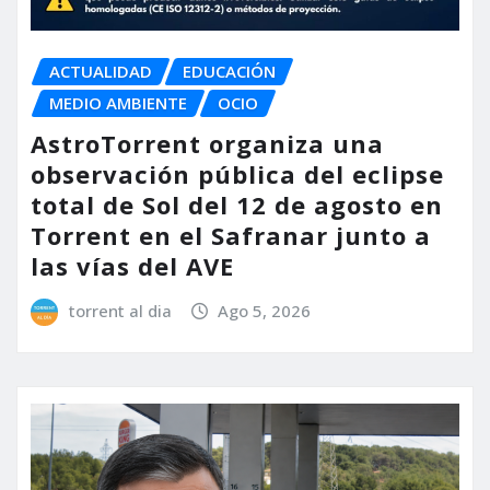
ACTUALIDAD
EDUCACIÓN
MEDIO AMBIENTE
OCIO
AstroTorrent organiza una
observación pública del eclipse
total de Sol del 12 de agosto en
Torrent en el Safranar junto a
las vías del AVE
torrent al dia
Ago 5, 2026