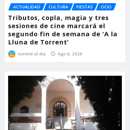
ACTUALIDAD
CULTURA
FIESTAS
OCIO
Tributos, copla, magia y tres
sesiones de cine marcará el
segundo fin de semana de ‘A la
Lluna de Torrent’
torrent al dia
Ago 6, 2026