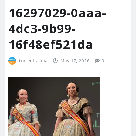
16297029-0aaa-
4dc3-9b99-
16f48ef521da
torrent al dia
May 17, 2026
0