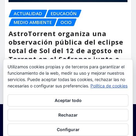
ACTUALIDAD
EDUCACIÓN
MEDIO AMBIENTE
OCIO
AstroTorrent organiza una
observación pública del eclipse
total de Sol del 12 de agosto en
Torrent en el Safranar junto a
las vías del AVE
Utilizamos cookies propias y de terceros para garantizar el
funcionamiento de la web, medir su uso y mejorar nuestros
torrent al dia
Ago 5, 2026
servicios. Puede aceptar todas las cookies, rechazar las no
necesarias o configurar sus preferencias.
Política de cookies
Privacidad y cookies: este sitio usa cookies. Si continúas navegando
Aceptar todo
por él, aceptas su uso.
Para obtener más información, incluido cómo gestionar las cookies,
Rechazar
consulta:
Política de cookies
Configurar