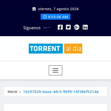
Saltar
viernes, 7 agosto 2026
al
contenido
8:55:07 AM
Síguenos
Inicio
16297029-0aaa-4dc3-9b99-16f48ef521da