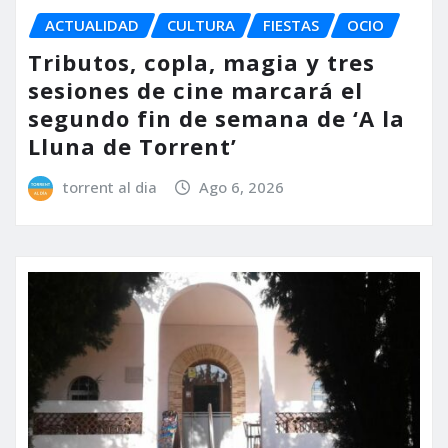
ACTUALIDAD
CULTURA
FIESTAS
OCIO
Tributos, copla, magia y tres
sesiones de cine marcará el
segundo fin de semana de ‘A la
Lluna de Torrent’
torrent al dia
Ago 6, 2026