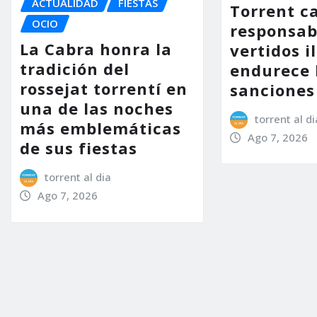
ACTUALIDAD
FIESTAS
Torrent ca
OCIO
responsab
La Cabra honra la
vertidos i
tradición del
endurece 
rossejat torrentí en
sanciones
una de las noches
torrent al di
más emblemáticas
Ago 7, 2026
de sus fiestas
torrent al dia
Ago 7, 2026