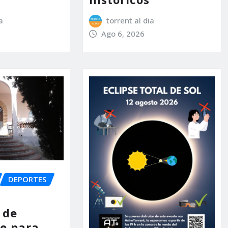
a
torrent al dia
Ago 6, 2026
DEPORTES
 de
e para