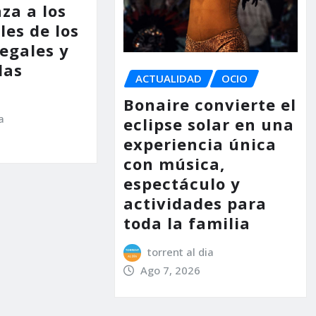
za a los
les de los
legales y
las
ACTUALIDAD
OCIO
Bonaire convierte el
a
eclipse solar en una
experiencia única
con música,
espectáculo y
actividades para
toda la familia
torrent al dia
Ago 7, 2026