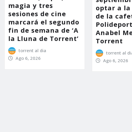
magia y tres
optar a la
sesiones de cine
de la cafe
marcará el segundo
Polidepor
fin de semana de ‘A
Anabel Me
la Lluna de Torrent’
Torrent
torrent al dia
torrent al di
Ago 6, 2026
Ago 6, 2026