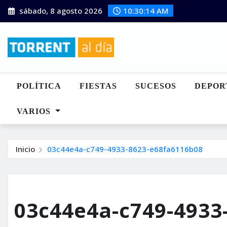
Saltar
sábado, 8 agosto 2026
10:30:15 AM
al
contenido
POLÍTICA
FIESTAS
SUCESOS
DEPOR
VARIOS
Inicio
03c44e4a-c749-4933-8623-e68fa6116b08
03c44e4a-c749-4933