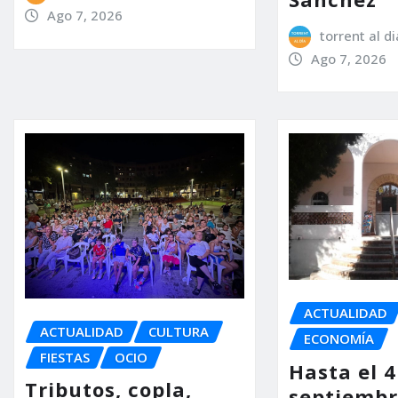
Ago 7, 2026
torrent al di
Ago 7, 2026
ACTUALIDAD
ACTUALIDAD
CULTURA
ECONOMÍA
FIESTAS
OCIO
Hasta el 4
Tributos, copla,
septiembr