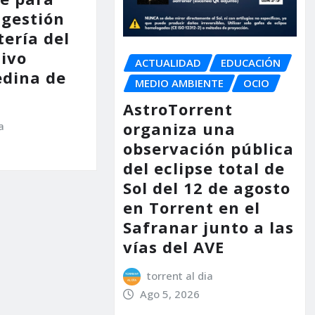
 gestión
tería del
tivo
ACTUALIDAD
EDUCACIÓN
dina de
MEDIO AMBIENTE
OCIO
AstroTorrent
organiza una
a
observación pública
del eclipse total de
Sol del 12 de agosto
en Torrent en el
Safranar junto a las
vías del AVE
torrent al dia
Ago 5, 2026