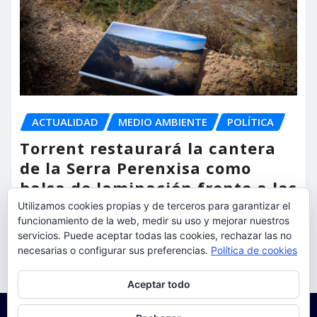
ACTUALIDAD
MEDIO AMBIENTE
POLÍTICA
Torrent restaurará la cantera
de la Serra Perenxisa como
balsa de laminación frente a las
lluvias torrenciales
Utilizamos cookies propias y de terceros para garantizar el
funcionamiento de la web, medir su uso y mejorar nuestros
torrent al dia
Ago 5, 2026
servicios. Puede aceptar todas las cookies, rechazar las no
necesarias o configurar sus preferencias.
Política de cookies
Privacidad y cookies: este sitio usa cookies. Si continúas navegando
Aceptar todo
por él, aceptas su uso.
Para obtener más información, incluido cómo gestionar las cookies,