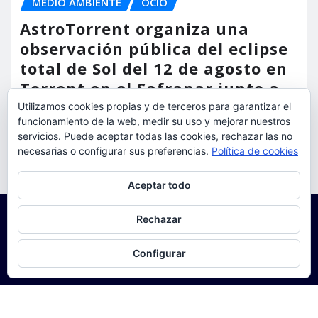
MEDIO AMBIENTE
OCIO
AstroTorrent organiza una
observación pública del eclipse
total de Sol del 12 de agosto en
Torrent en el Safranar junto a
las vías del AVE
Utilizamos cookies propias y de terceros para garantizar el
funcionamiento de la web, medir su uso y mejorar nuestros
torrent al dia
Ago 5, 2026
servicios. Puede aceptar todas las cookies, rechazar las no
necesarias o configurar sus preferencias.
Política de cookies
Privacidad y cookies: este sitio usa cookies. Si continúas navegando
Aceptar todo
por él, aceptas su uso.
Para obtener más información, incluido cómo gestionar las cookies,
Rechazar
consulta:
Política de cookies
Configurar
Copyright © 2025 | Funciona con
WordPress
|
Seattle
News
de
ThemeArile