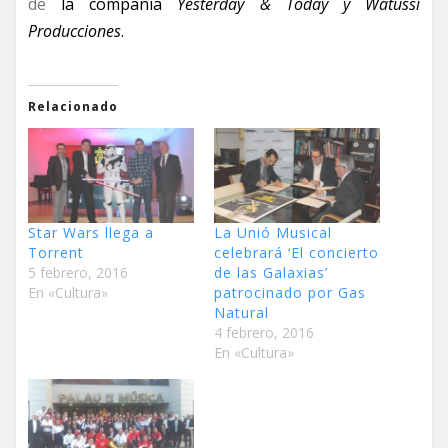
de
la compañía
Yesterday & Today y Watussi
Producciones
.
Relacionado
Star Wars llega a
La Unió Musical
Torrent
celebrará ‘El concierto
5 febrero, 2016
de las Galaxias’
En «Cultura»
patrocinado por Gas
Natural
4 febrero, 2016
En «Cultura»