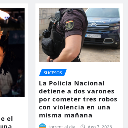
SUCESOS
La Policía Nacional
detiene a dos varones
por cometer tres robos
con violencia en una
misma mañana
e el
 una
torrent al dia
Ago 7, 2026