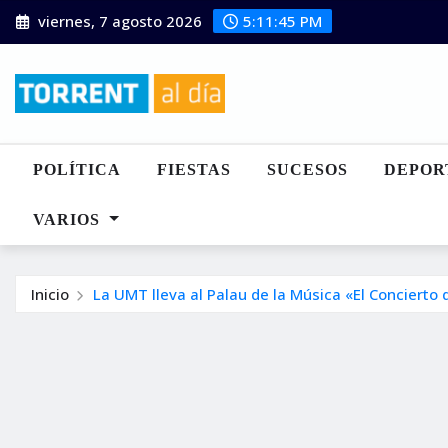
Saltar
viernes, 7 agosto 2026
5:11:45 PM
al
contenido
POLÍTICA
FIESTAS
SUCESOS
DEPOR
VARIOS
Inicio
La UMT lleva al Palau de la Música «El Concierto 