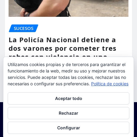
SUCESOS
La Policía Nacional detiene a
dos varones por cometer tres
robos con violencia en una
misma mañana
Utilizamos cookies propias y de terceros para garantizar el
funcionamiento de la web, medir su uso y mejorar nuestros
servicios. Puede aceptar todas las cookies, rechazar las no
torrent al dia
Ago 7, 2026
necesarias o configurar sus preferencias.
Política de cookies
Privacidad y cookies: este sitio usa cookies. Si continúas navegando
Aceptar todo
por él, aceptas su uso.
Para obtener más información, incluido cómo gestionar las cookies,
Rechazar
consulta:
Política de cookies
Configurar