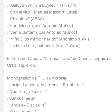
. “Aleluya” (William Boyce / 1711-1719)
. “Con el vito” (Manuel Massotti Littel)
. “Chiquitita” (ABBA)
. ”Candeleda” (José Antonio Muñoz)
. “Ven a cantar” (José Antonio Muñoz)
. “Niño Dios d’amor herido” (Anónimo s. XVI)
. “La bella Lola”, habanera(Arm. F. Grau)
El Coro de Cámara “Alfonso Lobo” de Cuenca seguirá a la
Ortíz Izquierdo:
Monográfico de T. L. de Victoria.
. “Incipit Lamentatio Jeremiae Prophetae”
. “Vau. Et egresus est”
. “Amicus meus”
. “Unus ex Discipulis”
. “O vos omnes”