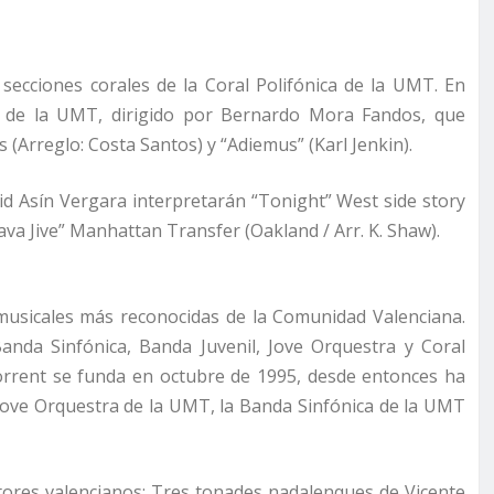
secciones corales de la Coral Polifónica de la UMT. En
s de la UMT, dirigido por Bernardo Mora Fandos, que
 (Arreglo: Costa Santos) y “Adiemus” (Karl Jenkin).
avid Asín Vergara interpretarán “Tonight” West side story
“Java Jive” Manhattan Transfer (Oakland / Arr. K. Shaw).
musicales más reconocidas de la Comunidad Valenciana.
anda Sinfónica, Banda Juvenil, Jove Orquestra y Coral
 Torrent se funda en octubre de 1995, desde entonces ha
 Jove Orquestra de la UMT, la Banda Sinfónica de la UMT
ores valencianos: Tres tonades nadalenques de Vicente