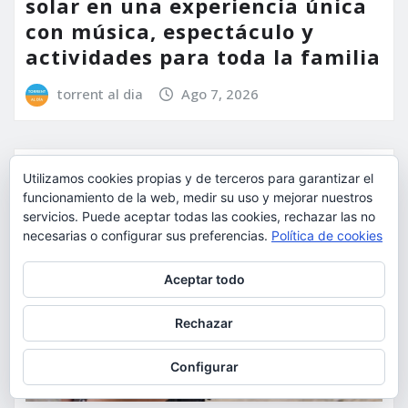
solar en una experiencia única
con música, espectáculo y
actividades para toda la familia
torrent al dia
Ago 7, 2026
Utilizamos cookies propias y de terceros para garantizar el
funcionamiento de la web, medir su uso y mejorar nuestros
servicios. Puede aceptar todas las cookies, rechazar las no
necesarias o configurar sus preferencias.
Política de cookies
Privacidad y cookies: este sitio usa cookies. Si continúas navegando
Aceptar todo
por él, aceptas su uso.
Para obtener más información, incluido cómo gestionar las cookies,
Rechazar
consulta:
Política de cookies
Configurar