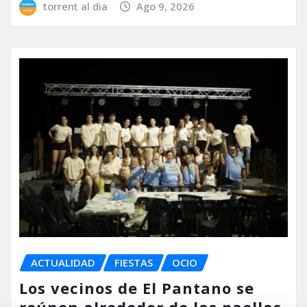
torrent al dia
Ago 9, 2026
ACTUALIDAD
FIESTAS
OCIO
Los vecinos de El Pantano se
reúnen alrededor de las paellas