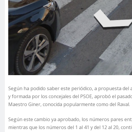
Según ha podido saber este periódico, a propuesta del a
y formada por los concejales del PSOE, aprobó el pasad
Maestro Giner, conocida popularmente como del Raval.
Según este cambio ya aprobado, los números pares entre 
mientras que los números del 1 al 41 y del 12 al 20, co