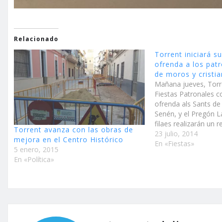
Relacionado
Torrent iniciará su
ofrenda a los pat
de moros y cristi
Mañana jueves, Torre
Fiestas Patronales co
ofrenda als Sants de
Senén, y el Pregón 
filaes realizarán un 
Torrent avanza con las obras de
Plaza Maestro Giner 
23 julio, 2014
mejora en el Centro Histórico
Santa Elena Torrent
En «Fiestas»
5 enero, 2015
Fiestas Patronales co
En «Política»