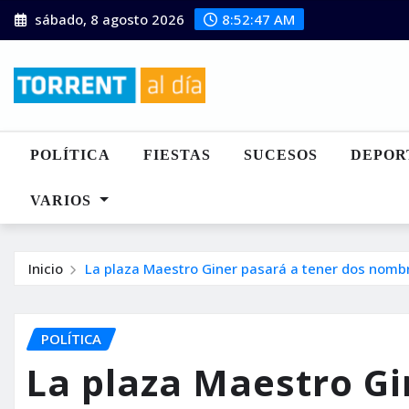
Saltar
sábado, 8 agosto 2026
8:52:49 AM
al
contenido
POLÍTICA
FIESTAS
SUCESOS
DEPOR
VARIOS
Inicio
La plaza Maestro Giner pasará a tener dos nombres
POLÍTICA
La plaza Maestro Gi