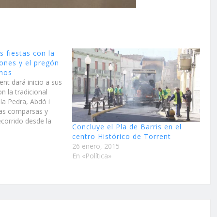
s fiestas con la
rones y el pregón
anos
nt dará inicio a sus
n la tradicional
 la Pedra, Abdó i
Las comparsas y
recorrido desde la
Concluye el Pla de Barris en el
hasta el Asilo de
centro Histórico de Torrent
 comenzará sus
26 enero, 2015
n la tradicional…
En «Política»