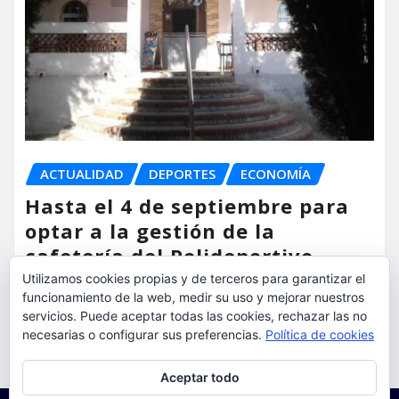
ACTUALIDAD
DEPORTES
ECONOMÍA
Hasta el 4 de septiembre para
optar a la gestión de la
cafetería del Polideportivo
Anabel Medina de Torrent
Utilizamos cookies propias y de terceros para garantizar el
funcionamiento de la web, medir su uso y mejorar nuestros
servicios. Puede aceptar todas las cookies, rechazar las no
torrent al dia
Ago 6, 2026
necesarias o configurar sus preferencias.
Política de cookies
Privacidad y cookies: este sitio usa cookies. Si continúas navegando
Aceptar todo
por él, aceptas su uso.