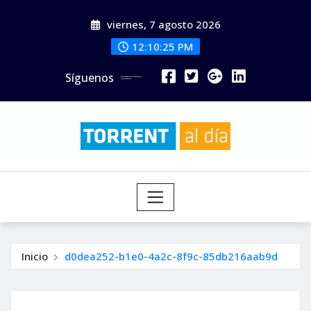
Saltar
viernes, 7 agosto 2026
al
contenido
12:10:27 PM
Síguenos
Inicio
d0dea252-b1e0-4a2c-8f9c-85db216aab9d