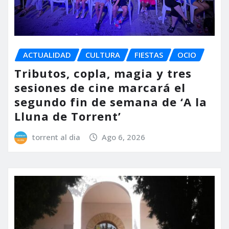
ACTUALIDAD
CULTURA
FIESTAS
OCIO
Tributos, copla, magia y tres
sesiones de cine marcará el
segundo fin de semana de ‘A la
Lluna de Torrent’
torrent al dia
Ago 6, 2026