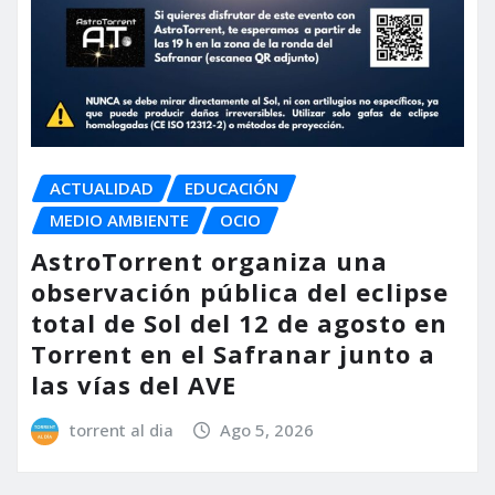
ACTUALIDAD
EDUCACIÓN
MEDIO AMBIENTE
OCIO
AstroTorrent organiza una
observación pública del eclipse
total de Sol del 12 de agosto en
Torrent en el Safranar junto a
las vías del AVE
torrent al dia
Ago 5, 2026