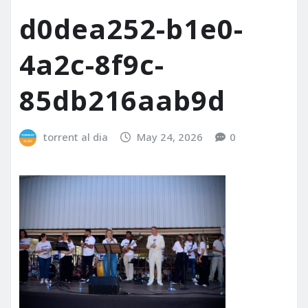
d0dea252-b1e0-
4a2c-8f9c-
85db216aab9d
torrent al dia
May 24, 2026
0