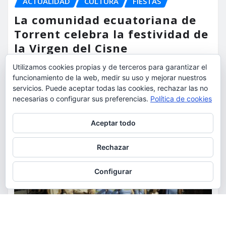
ACTUALIDAD
CULTURA
FIESTAS
La comunidad ecuatoriana de
Torrent celebra la festividad de
la Virgen del Cisne
Utilizamos cookies propias y de terceros para garantizar el
torrent al dia
Ago 9, 2026
funcionamiento de la web, medir su uso y mejorar nuestros
servicios. Puede aceptar todas las cookies, rechazar las no
necesarias o configurar sus preferencias.
Política de cookies
Privacidad y cookies: este sitio usa cookies. Si continúas navegando
Aceptar todo
por él, aceptas su uso.
Para obtener más información, incluido cómo gestionar las cookies,
Rechazar
consulta:
Política de cookies
Configurar