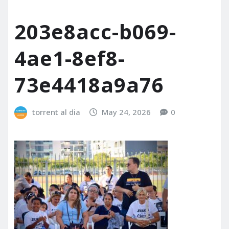
203e8acc-b069-
4ae1-8ef8-
73e4418a9a76
torrent al dia
May 24, 2026
0