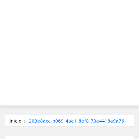
Inicio
203e8acc-b069-4ae1-8ef8-73e4418a9a76