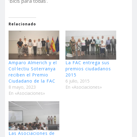
‘Bicis para todas’.
Relacionado
Amparo Almerich y el
La FAC entrega sus
Col·lectiu Soterranya
premios ciudadanos
reciben el Premio
2015
Ciudadano de la FAC
6 julio, 2015
8 mayo, 2023
En «Asociaciones»
En «Asociaciones»
Las Asociaciones de