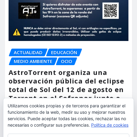
ACTUALIDAD
EDUCACIÓN
MEDIO AMBIENTE
OCIO
AstroTorrent organiza una
observación pública del eclipse
total de Sol del 12 de agosto en
Torrent en el Safranar junto a
las vías del AVE
Utilizamos cookies propias y de terceros para garantizar el
funcionamiento de la web, medir su uso y mejorar nuestros
servicios. Puede aceptar todas las cookies, rechazar las no
torrent al dia
Ago 5, 2026
necesarias o configurar sus preferencias.
Política de cookies
Privacidad y cookies: este sitio usa cookies. Si continúas navegando