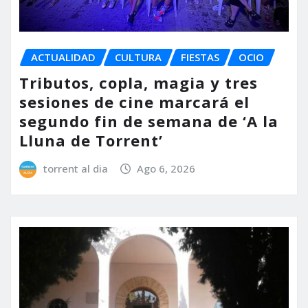
ACTUALIDAD
CULTURA
FIESTAS
OCIO
Tributos, copla, magia y tres
sesiones de cine marcará el
segundo fin de semana de ‘A la
Lluna de Torrent’
torrent al dia
Ago 6, 2026