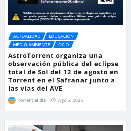
ACTUALIDAD
EDUCACIÓN
MEDIO AMBIENTE
OCIO
AstroTorrent organiza una
observación pública del eclipse
total de Sol del 12 de agosto en
Torrent en el Safranar junto a
las vías del AVE
torrent al dia
Ago 5, 2026