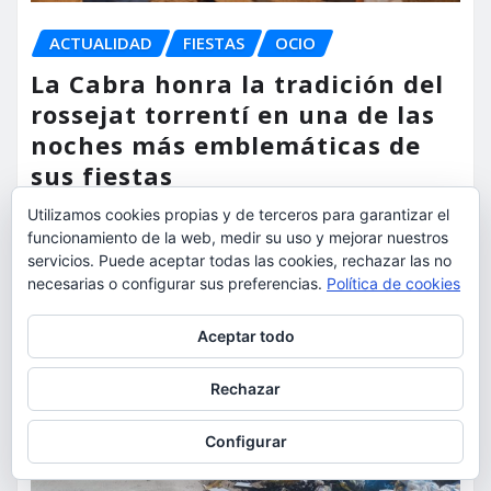
ACTUALIDAD
FIESTAS
OCIO
La Cabra honra la tradición del
rossejat torrentí en una de las
noches más emblemáticas de
sus fiestas
Utilizamos cookies propias y de terceros para garantizar el
torrent al dia
Ago 7, 2026
funcionamiento de la web, medir su uso y mejorar nuestros
servicios. Puede aceptar todas las cookies, rechazar las no
necesarias o configurar sus preferencias.
Política de cookies
Privacidad y cookies: este sitio usa cookies. Si continúas navegando
Aceptar todo
por él, aceptas su uso.
Para obtener más información, incluido cómo gestionar las cookies,
Rechazar
consulta:
Política de cookies
Configurar