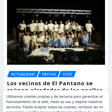
ACTUALIDAD
FIESTAS
OCIO
Los vecinos de El Pantano se
reúnen alrededor de las paellas
para celebrar sus fiestas
Utilizamos cookies propias y de terceros para garantizar el
funcionamiento de la web, medir su uso y mejorar nuestros
servicios. Puede aceptar todas las cookies, rechazar las no
torrent al dia
Ago 9, 2026