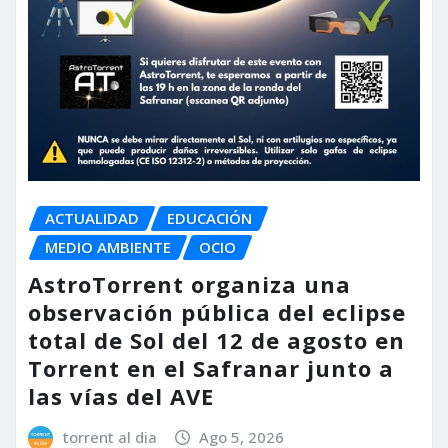
ACTUALIDAD
EDUCACIÓN
MEDIO AMBIENTE
OCIO
AstroTorrent organiza una
observación pública del eclipse
total de Sol del 12 de agosto en
Torrent en el Safranar junto a
las vías del AVE
torrent al dia
Ago 5, 2026