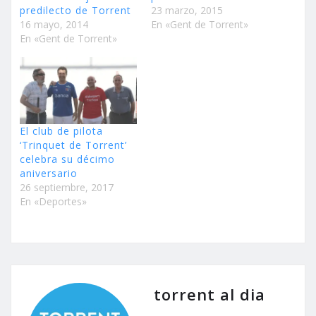
predilecto de Torrent
23 marzo, 2015
16 mayo, 2014
En «Gent de Torrent»
En «Gent de Torrent»
El club de pilota
‘Trinquet de Torrent’
celebra su décimo
aniversario
26 septiembre, 2017
En «Deportes»
torrent al dia