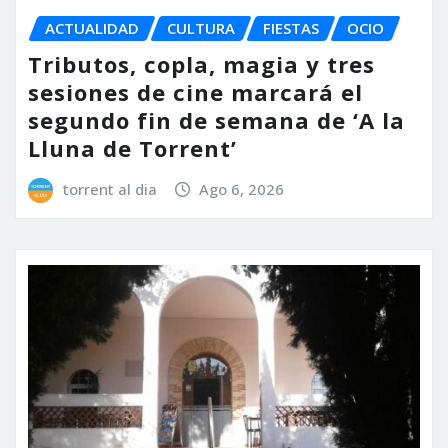
ACTUALIDAD
CULTURA
FIESTAS
OCIO
Tributos, copla, magia y tres
sesiones de cine marcará el
segundo fin de semana de ‘A la
Lluna de Torrent’
torrent al dia
Ago 6, 2026