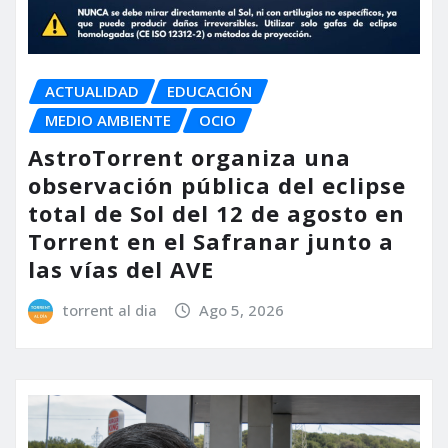
ACTUALIDAD
EDUCACIÓN
MEDIO AMBIENTE
OCIO
AstroTorrent organiza una
observación pública del eclipse
total de Sol del 12 de agosto en
Torrent en el Safranar junto a
las vías del AVE
torrent al dia
Ago 5, 2026