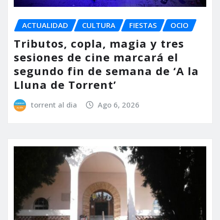
ACTUALIDAD
CULTURA
FIESTAS
OCIO
Tributos, copla, magia y tres
sesiones de cine marcará el
segundo fin de semana de ‘A la
Lluna de Torrent’
torrent al dia
Ago 6, 2026