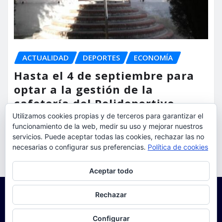
ACTUALIDAD
DEPORTES
ECONOMÍA
Hasta el 4 de septiembre para
optar a la gestión de la
cafetería del Polideportivo
Anabel Medina de Torrent
Utilizamos cookies propias y de terceros para garantizar el
funcionamiento de la web, medir su uso y mejorar nuestros
servicios. Puede aceptar todas las cookies, rechazar las no
torrent al dia
Ago 6, 2026
necesarias o configurar sus preferencias.
Política de cookies
Privacidad y cookies: este sitio usa cookies. Si continúas navegando
Aceptar todo
por él, aceptas su uso.
Para obtener más información, incluido cómo gestionar las cookies,
Rechazar
consulta:
Política de cookies
Configurar