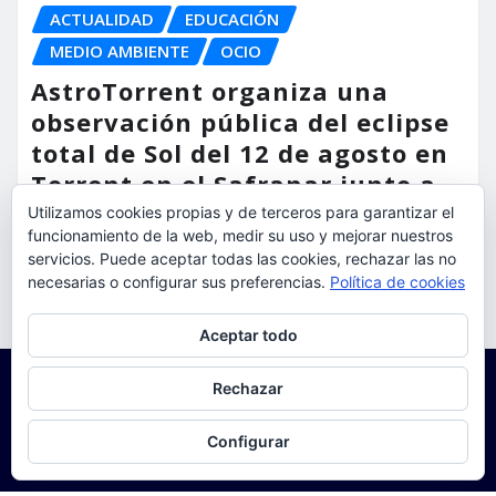
ACTUALIDAD
EDUCACIÓN
MEDIO AMBIENTE
OCIO
AstroTorrent organiza una
observación pública del eclipse
total de Sol del 12 de agosto en
Torrent en el Safranar junto a
las vías del AVE
Utilizamos cookies propias y de terceros para garantizar el
funcionamiento de la web, medir su uso y mejorar nuestros
servicios. Puede aceptar todas las cookies, rechazar las no
torrent al dia
Ago 5, 2026
necesarias o configurar sus preferencias.
Política de cookies
Privacidad y cookies: este sitio usa cookies. Si continúas navegando
Aceptar todo
por él, aceptas su uso.
Para obtener más información, incluido cómo gestionar las cookies,
Rechazar
consulta:
Política de cookies
Configurar