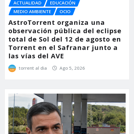
ACTUALIDAD
EDUCACIÓN
MEDIO AMBIENTE
OCIO
AstroTorrent organiza una
observación pública del eclipse
total de Sol del 12 de agosto en
Torrent en el Safranar junto a
las vías del AVE
torrent al dia
Ago 5, 2026