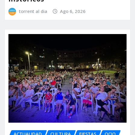
torrent al dia
Ago 6, 2026
ACTUALIDAD
CULTURA
FIESTAS
OCIO