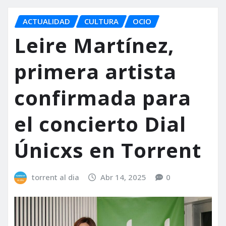
ACTUALIDAD
CULTURA
OCIO
Leire Martínez,
primera artista
confirmada para
el concierto Dial
Únicxs en Torrent
torrent al dia
Abr 14, 2025
0