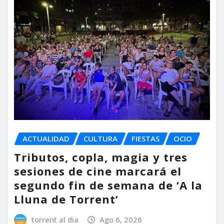
ACTUALIDAD
CULTURA
FIESTAS
OCIO
Tributos, copla, magia y tres
sesiones de cine marcará el
segundo fin de semana de ‘A la
Lluna de Torrent’
torrent al dia
Ago 6, 2026