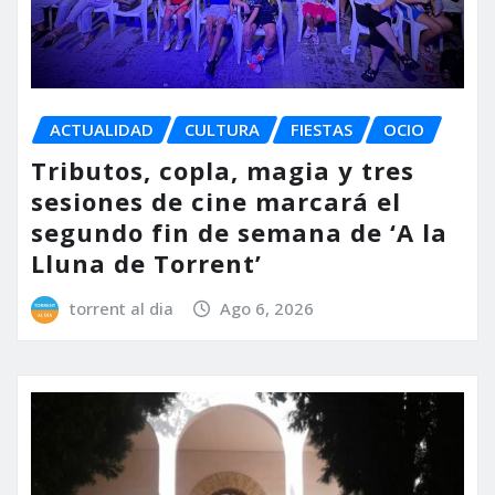
ACTUALIDAD
CULTURA
FIESTAS
OCIO
Tributos, copla, magia y tres
sesiones de cine marcará el
segundo fin de semana de ‘A la
Lluna de Torrent’
torrent al dia
Ago 6, 2026