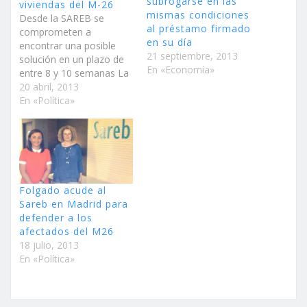
subrogarse en las
viviendas del M-26
mismas condiciones
Desde la SAREB se
al préstamo firmado
comprometen a
en su día
encontrar una posible
21 septiembre, 2013
solución en un plazo de
En «Economía»
entre 8 y 10 semanas La
concejal de Urbanismo,
20 abril, 2013
Marisa Martínez, se ha
En «Política»
reunido con la
promotora y con los
afectados La concejal de
Urbanismo del
Ayuntamiento de
Torrent, Marisa Martínez,
Folgado acude al
se ha reunido junto con…
Sareb en Madrid para
defender a los
afectados del M26
18 julio, 2013
En «Política»