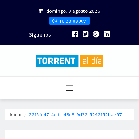
Saltar
domingo, 9 agosto 2026
al
contenido
10:33:10 AM
Síguenos
Inicio
22f5fc47-4edc-48c3-9d32-5292f52bae97