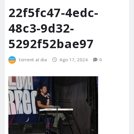
22f5fc47-4edc-
48c3-9d32-
5292f52bae97
torrent al dia
Ago 17, 2024
0