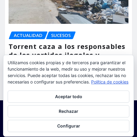
ACTUALIDAD
SUCESOS
Torrent caza a los responsables
de los vertidos ilegales y
endurece las sanciones
Utilizamos cookies propias y de terceros para garantizar el
funcionamiento de la web, medir su uso y mejorar nuestros
servicios. Puede aceptar todas las cookies, rechazar las no
torrent al dia
Ago 7, 2026
necesarias o configurar sus preferencias.
Política de cookies
Privacidad y cookies: este sitio usa cookies. Si continúas navegando
Aceptar todo
por él, aceptas su uso.
Para obtener más información, incluido cómo gestionar las cookies,
Rechazar
consulta:
Política de cookies
Configurar