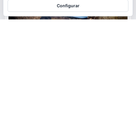
Configurar
ACTUALIDAD
MEDIO AMBIENTE
POLÍTICA
Torrent restaurará la cantera
de la Serra Perenxisa como
balsa de laminación frente a las
lluvias torrenciales
torrent al dia
Ago 5, 2026