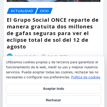
ACTUALIDAD
OCIO
El Grupo Social ONCE reparte de
manera gratuita dos millones
de gafas seguras para ver el
eclipse total de sol del 12 de
agosto
torrent al dia
Ago 5, 2026
Utilizamos cookies propias y de terceros para garantizar el
funcionamiento de la web, medir su uso y mejorar nuestros
servicios. Puede aceptar todas las cookies, rechazar las no
necesarias o configurar sus preferencias.
Política de cookies
Privacidad y cookies: este sitio usa cookies. Si continúas navegando
Aceptar todo
por él, aceptas su uso.
Para obtener más información, incluido cómo gestionar las cookies,
Rechazar
consulta:
Política de cookies