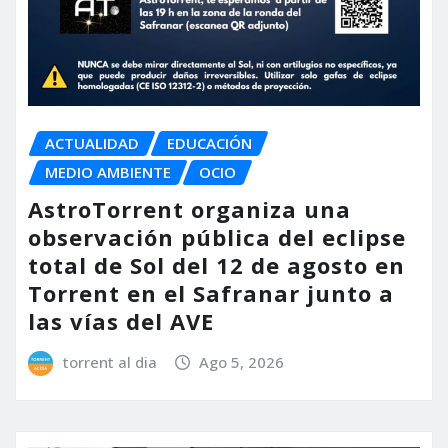
ACTUALIDAD
EDUCACIÓN
MEDIO AMBIENTE
OCIO
AstroTorrent organiza una
observación pública del eclipse
total de Sol del 12 de agosto en
Torrent en el Safranar junto a
las vías del AVE
torrent al dia
Ago 5, 2026