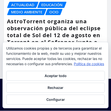
ACTUALIDAD
EDUCACIÓN
MEDIO AMBIENTE
OCIO
AstroTorrent organiza una
observación pública del eclipse
total de Sol del 12 de agosto en
Torrent en el Safranar junto a
las vías del AVE
Utilizamos cookies propias y de terceros para garantizar el
funcionamiento de la web, medir su uso y mejorar nuestros
torrent al dia
Ago 5, 2026
servicios. Puede aceptar todas las cookies, rechazar las no
necesarias o configurar sus preferencias.
Política de cookies
Privacidad y cookies: este sitio usa cookies. Si continúas navegando
Aceptar todo
por él, aceptas su uso.
Para obtener más información, incluido cómo gestionar las cookies,
Rechazar
consulta:
Política de cookies
Configurar