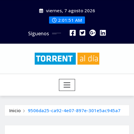
Saltar
viernes, 7 agosto 2026
al
contenido
2:01:52 AM
Síguenos
Inicio
9506da25-ca92-4e07-897e-301e5ac945a7