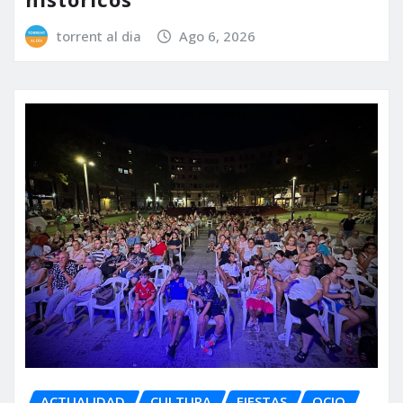
torrent al dia
Ago 6, 2026
ACTUALIDAD
CULTURA
FIESTAS
OCIO