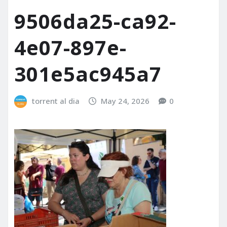
9506da25-ca92-
4e07-897e-
301e5ac945a7
torrent al dia
May 24, 2026
0