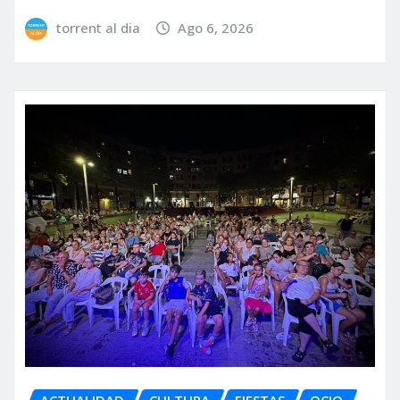
torrent al dia
Ago 6, 2026
ACTUALIDAD
CULTURA
FIESTAS
OCIO