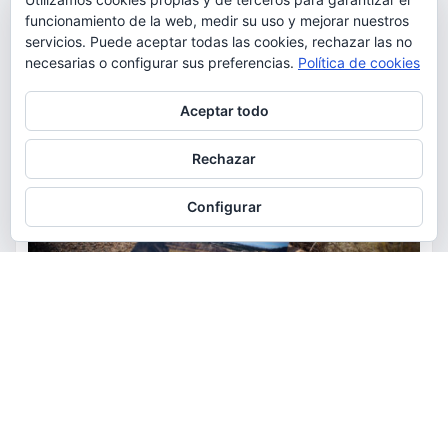
funcionamiento de la web, medir su uso y mejorar nuestros
servicios. Puede aceptar todas las cookies, rechazar las no
necesarias o configurar sus preferencias.
Política de cookies
Privacidad y cookies: este sitio usa cookies. Si continúas navegando
Aceptar todo
por él, aceptas su uso.
Para obtener más información, incluido cómo gestionar las cookies,
Rechazar
consulta:
Política de cookies
Configurar
ACTUALIDAD
MEDIO AMBIENTE
POLÍTICA
Torrent restaurará la cantera
de la Serra Perenxisa como
balsa de laminación frente a las