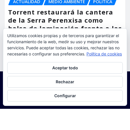
ACTUALIDAD
MEDIO AMBIENTE
POLÍTICA
Torrent restaurará la cantera
de la Serra Perenxisa como
balsa de laminación frente a las
lluvias torrenciales
Utilizamos cookies propias y de terceros para garantizar el
funcionamiento de la web, medir su uso y mejorar nuestros
servicios. Puede aceptar todas las cookies, rechazar las no
torrent al dia
Ago 5, 2026
necesarias o configurar sus preferencias.
Política de cookies
Privacidad y cookies: este sitio usa cookies. Si continúas navegando
Aceptar todo
por él, aceptas su uso.
Para obtener más información, incluido cómo gestionar las cookies,
Rechazar
consulta:
Política de cookies
Configurar
Copyright © 2025 | Funciona con
WordPress
|
Seattle
News
de
ThemeArile