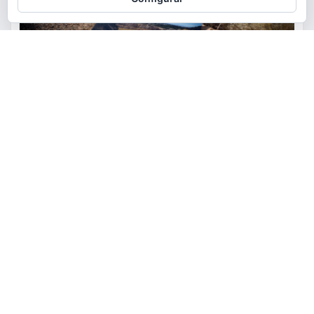
ACTUALIDAD
MEDIO AMBIENTE
POLÍTICA
Torrent restaurará la cantera
de la Serra Perenxisa como
balsa de laminación frente a las
lluvias torrenciales
torrent al dia
Ago 5, 2026