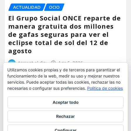
ACTUALIDAD
OCIO
El Grupo Social ONCE reparte de
manera gratuita dos millones
de gafas seguras para ver el
eclipse total de sol del 12 de
agosto
torrent al dia
Ago 5, 2026
Utilizamos cookies propias y de terceros para garantizar el
funcionamiento de la web, medir su uso y mejorar nuestros
servicios. Puede aceptar todas las cookies, rechazar las no
necesarias o configurar sus preferencias.
Política de cookies
Privacidad y cookies: este sitio usa cookies. Si continúas navegando
Aceptar todo
por él, aceptas su uso.
Para obtener más información, incluido cómo gestionar las cookies,
Rechazar
consulta:
Política de cookies
Configurar