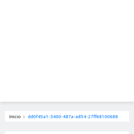
Inicio
dd0f45a1-3400-487a-a854-27ff68100688