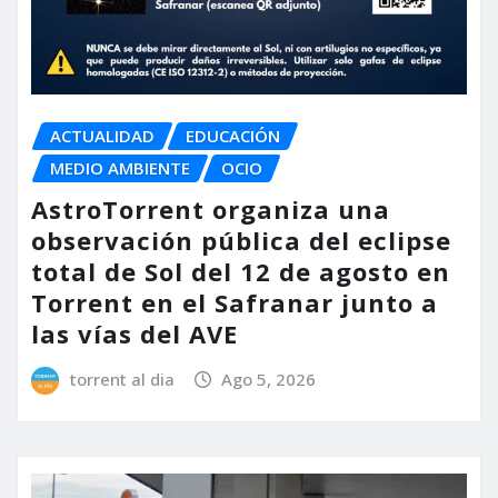
ACTUALIDAD
EDUCACIÓN
MEDIO AMBIENTE
OCIO
AstroTorrent organiza una
observación pública del eclipse
total de Sol del 12 de agosto en
Torrent en el Safranar junto a
las vías del AVE
torrent al dia
Ago 5, 2026