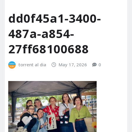
dd0f45a1-3400-
487a-a854-
27ff68100688
torrent al dia
May 17, 2026
0