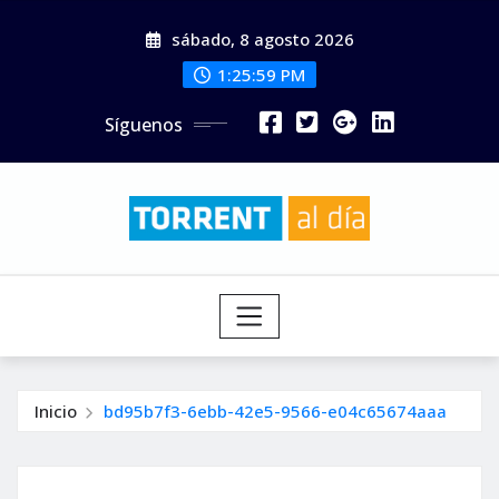
Saltar
sábado, 8 agosto 2026
al
contenido
1:26:01 PM
Síguenos
Inicio
bd95b7f3-6ebb-42e5-9566-e04c65674aaa