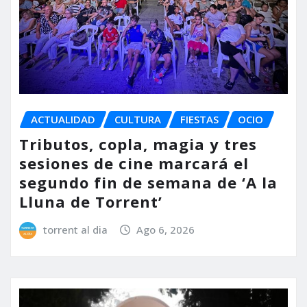
ACTUALIDAD
CULTURA
FIESTAS
OCIO
Tributos, copla, magia y tres
sesiones de cine marcará el
segundo fin de semana de ‘A la
Lluna de Torrent’
torrent al dia
Ago 6, 2026