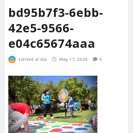
bd95b7f3-6ebb-
42e5-9566-
e04c65674aaa
torrent al dia
May 17, 2026
0