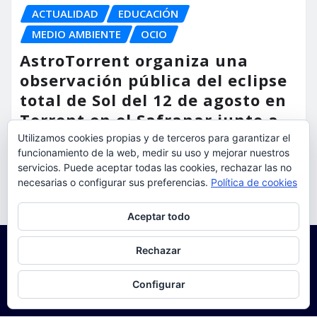
ACTUALIDAD
EDUCACIÓN
MEDIO AMBIENTE
OCIO
AstroTorrent organiza una
observación pública del eclipse
total de Sol del 12 de agosto en
Torrent en el Safranar junto a
las vías del AVE
Utilizamos cookies propias y de terceros para garantizar el
funcionamiento de la web, medir su uso y mejorar nuestros
torrent al dia
Ago 5, 2026
servicios. Puede aceptar todas las cookies, rechazar las no
necesarias o configurar sus preferencias.
Política de cookies
Privacidad y cookies: este sitio usa cookies. Si continúas navegando
Aceptar todo
por él, aceptas su uso.
Para obtener más información, incluido cómo gestionar las cookies,
Rechazar
consulta:
Política de cookies
Configurar