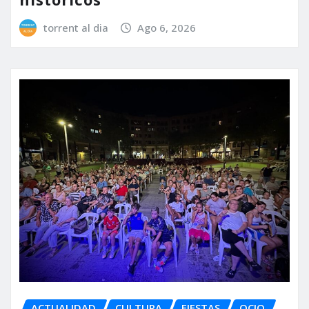
torrent al dia
Ago 6, 2026
ACTUALIDAD
CULTURA
FIESTAS
OCIO