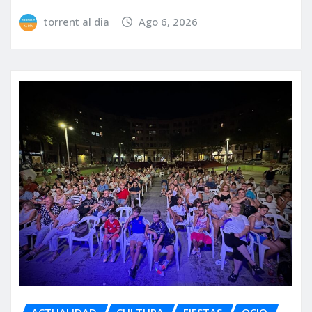
torrent al dia
Ago 6, 2026
ACTUALIDAD
CULTURA
FIESTAS
OCIO