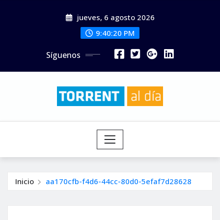
Saltar
jueves, 6 agosto 2026
al
contenido
9:40:21 PM
Síguenos
Inicio
aa170cfb-f4d6-44cc-80d0-5efaf7d28628