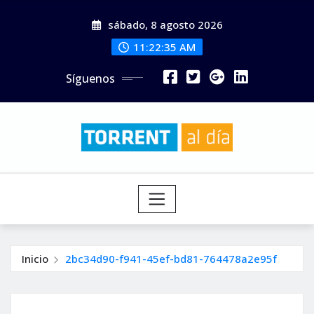
Saltar
sábado, 8 agosto 2026
al
contenido
11:22:36 AM
Síguenos
Inicio
2bc34d90-f941-45ef-bd81-764478a2e95f