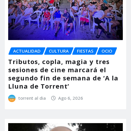
ACTUALIDAD
CULTURA
FIESTAS
OCIO
Tributos, copla, magia y tres
sesiones de cine marcará el
segundo fin de semana de ‘A la
Lluna de Torrent’
torrent al dia
Ago 6, 2026