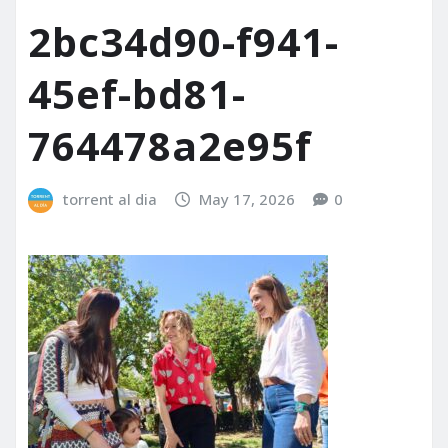
2bc34d90-f941-
45ef-bd81-
764478a2e95f
torrent al dia
May 17, 2026
0