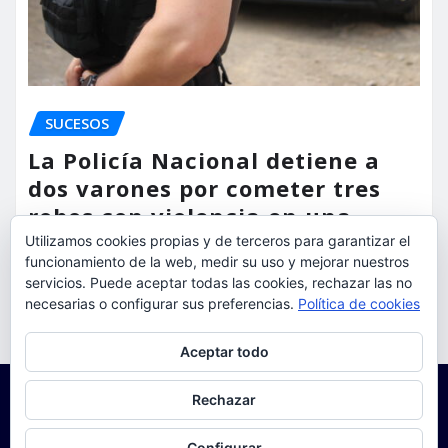
SUCESOS
La Policía Nacional detiene a
dos varones por cometer tres
robos con violencia en una
misma mañana
Utilizamos cookies propias y de terceros para garantizar el
funcionamiento de la web, medir su uso y mejorar nuestros
servicios. Puede aceptar todas las cookies, rechazar las no
torrent al dia
Ago 7, 2026
necesarias o configurar sus preferencias.
Política de cookies
Privacidad y cookies: este sitio usa cookies. Si continúas navegando
Aceptar todo
por él, aceptas su uso.
Para obtener más información, incluido cómo gestionar las cookies,
Rechazar
consulta:
Política de cookies
Configurar