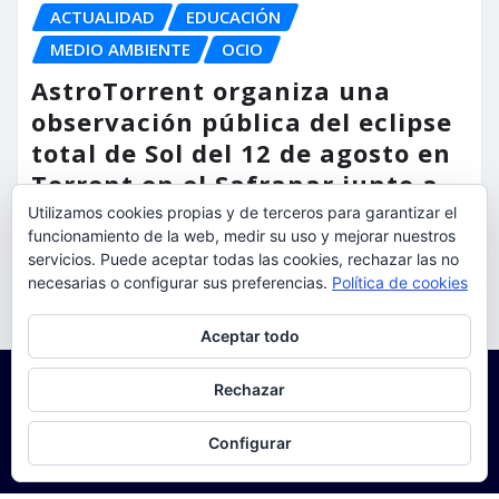
ACTUALIDAD
EDUCACIÓN
MEDIO AMBIENTE
OCIO
AstroTorrent organiza una
observación pública del eclipse
total de Sol del 12 de agosto en
Torrent en el Safranar junto a
las vías del AVE
Utilizamos cookies propias y de terceros para garantizar el
funcionamiento de la web, medir su uso y mejorar nuestros
torrent al dia
Ago 5, 2026
servicios. Puede aceptar todas las cookies, rechazar las no
necesarias o configurar sus preferencias.
Política de cookies
Privacidad y cookies: este sitio usa cookies. Si continúas navegando
Aceptar todo
por él, aceptas su uso.
Para obtener más información, incluido cómo gestionar las cookies,
Rechazar
consulta:
Política de cookies
Configurar