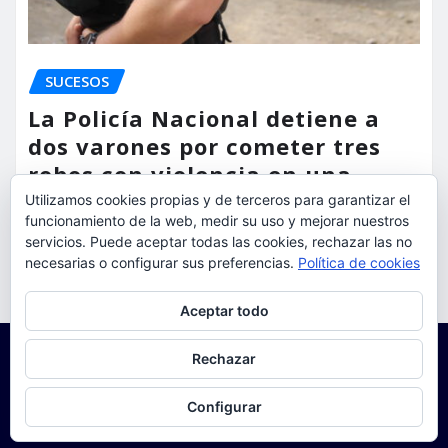
SUCESOS
La Policía Nacional detiene a
dos varones por cometer tres
robos con violencia en una
misma mañana
Utilizamos cookies propias y de terceros para garantizar el
funcionamiento de la web, medir su uso y mejorar nuestros
torrent al dia
Ago 7, 2026
servicios. Puede aceptar todas las cookies, rechazar las no
necesarias o configurar sus preferencias.
Política de cookies
Privacidad y cookies: este sitio usa cookies. Si continúas navegando
Aceptar todo
por él, aceptas su uso.
Para obtener más información, incluido cómo gestionar las cookies,
Rechazar
consulta:
Política de cookies
Configurar