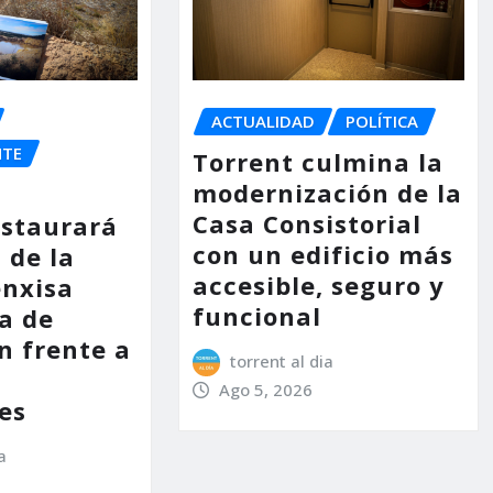
ACTUALIDAD
POLÍTICA
NTE
Torrent culmina la
modernización de la
Casa Consistorial
estaurará
con un edificio más
 de la
accesible, seguro y
enxisa
funcional
a de
n frente a
torrent al dia
s
Ago 5, 2026
es
a