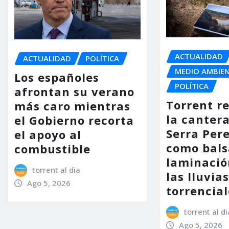
ACTUALIDAD
ACTUALIDAD
POLÍTICA
MEDIO AMBIE
Los españoles
POLÍTICA
afrontan su verano
Torrent r
más caro mientras
la cantera
el Gobierno recorta
Serra Per
el apoyo al
como bals
combustible
laminació
torrent al dia
las lluvia
Ago 5, 2026
torrencial
torrent al di
Ago 5, 2026