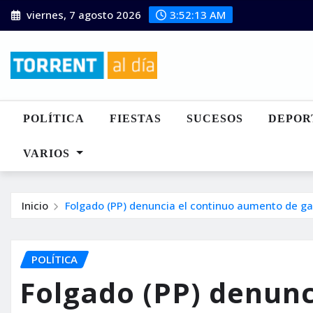
Saltar
viernes, 7 agosto 2026
3:52:15 AM
al
contenido
POLÍTICA
FIESTAS
SUCESOS
DEPOR
VARIOS
Inicio
Folgado (PP) denuncia el continuo aumento de g
POLÍTICA
Folgado (PP) denunc