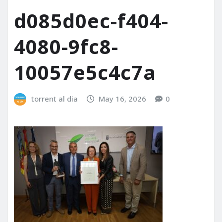
d085d0ec-f404-
4080-9fc8-
10057e5c4c7a
torrent al dia
May 16, 2026
0