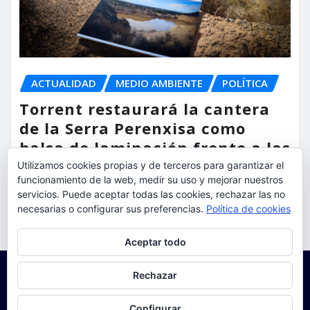
ACTUALIDAD
MEDIO AMBIENTE
POLÍTICA
Torrent restaurará la cantera
de la Serra Perenxisa como
balsa de laminación frente a las
lluvias torrenciales
Utilizamos cookies propias y de terceros para garantizar el
funcionamiento de la web, medir su uso y mejorar nuestros
torrent al dia
Ago 5, 2026
servicios. Puede aceptar todas las cookies, rechazar las no
necesarias o configurar sus preferencias.
Política de cookies
Privacidad y cookies: este sitio usa cookies. Si continúas navegando
Aceptar todo
por él, aceptas su uso.
Para obtener más información, incluido cómo gestionar las cookies,
Rechazar
consulta:
Política de cookies
Configurar