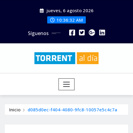
Saltar
jueves, 6 agosto 2026
al
contenido
10:36:34 AM
Síguenos
Inicio
d085d0ec-f404-4080-9fc8-10057e5c4c7a