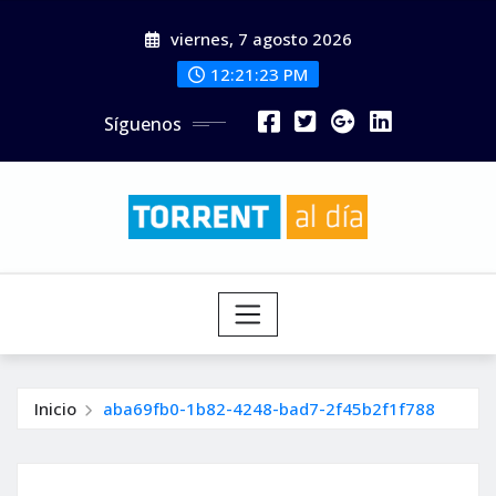
Saltar
viernes, 7 agosto 2026
al
contenido
12:21:25 PM
Síguenos
Inicio
aba69fb0-1b82-4248-bad7-2f45b2f1f788