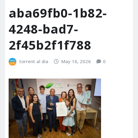
aba69fb0-1b82-
4248-bad7-
2f45b2f1f788
torrent al dia
May 16, 2026
0