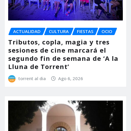
ACTUALIDAD
CULTURA
FIESTAS
OCIO
Tributos, copla, magia y tres
sesiones de cine marcará el
segundo fin de semana de ‘A la
Lluna de Torrent’
torrent al dia
Ago 6, 2026