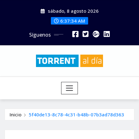
Saltar
sábado, 8 agosto 2026
al
contenido
6:37:36 AM
Síguenos
Inicio
5f40de13-8c78-4c31-b48b-07b3ad78d363