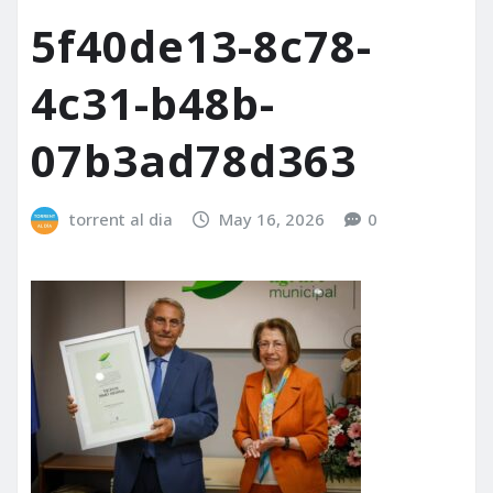
5f40de13-8c78-
4c31-b48b-
07b3ad78d363
torrent al dia
May 16, 2026
0