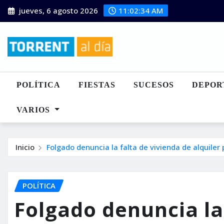
Saltar
jueves, 6 agosto 2026
11:02:35 AM
al
contenido
POLÍTICA
FIESTAS
SUCESOS
DEPOR
VARIOS
Inicio
Folgado denuncia la falta de vivienda de alquiler
POLÍTICA
Folgado denuncia la