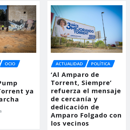
OCIO
ACTUALIDAD
POLÍTICA
‘Al Amparo de
Torrent, Siempre’
 Pump
refuerza el mensaje
Torrent ya
de cercanía y
archa
dedicación de
a
Amparo Folgado con
los vecinos