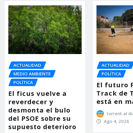
ACTUALIDAD
ACTUALIDAD
MEDIO AMBIENTE
POLÍTICA
POLÍTICA
El futuro
Track de 
El ficus vuelve a
está en m
reverdecer y
desmonta el bulo
torrent al di
del PSOE sobre su
Ago 4, 2026
supuesto deterioro