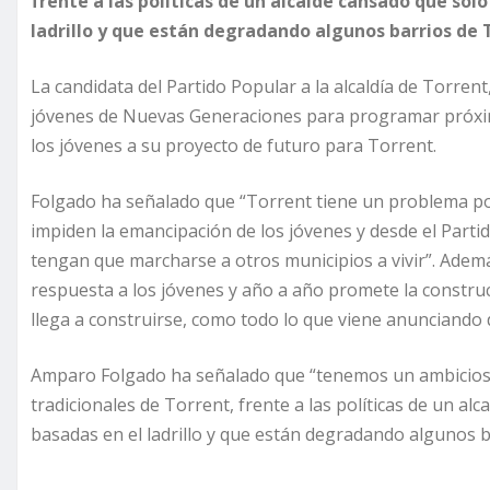
frente a las políticas de un alcalde cansado que sól
ladrillo y que están degradando algunos barrios de 
La candidata del Partido Popular a la alcaldía de Torre
jóvenes de Nuevas Generaciones para programar próxim
los jóvenes a su proyecto de futuro para Torrent.
Folgado ha señalado que “Torrent tiene un problema por l
impiden la emancipación de los jóvenes y desde el Part
tengan que marcharse a otros municipios a vivir”. Ademá
respuesta a los jóvenes y año a año promete la construc
llega a construirse, como todo lo que viene anunciando
Amparo Folgado ha señalado que “tenemos un ambicioso
tradicionales de Torrent, frente a las políticas de un al
basadas en el ladrillo y que están degradando algunos b