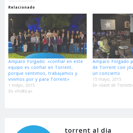
Relacionado
Amparo Folgado: «confiar en este
Amparo Folgado pl
equipo es confiar en Torrent,
de Torrent con jó
porque sentimos, trabajamos y
un concierto
vivimos por y para Torrent»
15 mayo, 2015
1 mayo, 2015
En «Gent de Torrent
En «Política»
torrent al dia