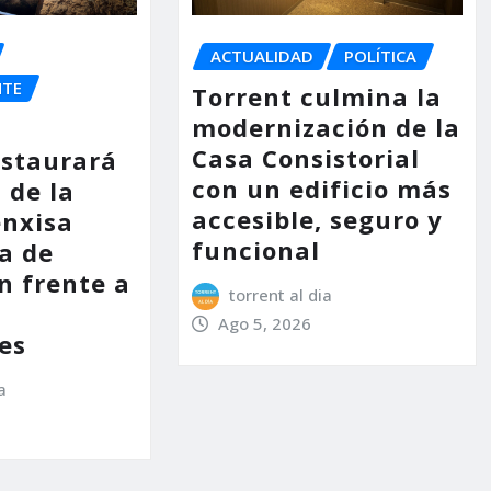
ACTUALIDAD
POLÍTICA
NTE
Torrent culmina la
modernización de la
Casa Consistorial
estaurará
con un edificio más
 de la
accesible, seguro y
enxisa
funcional
a de
n frente a
torrent al dia
s
Ago 5, 2026
es
a