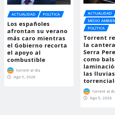
ACTUALIDAD
ACTUALIDAD
POLÍTICA
MEDIO AMBIE
Los españoles
POLÍTICA
afrontan su verano
Torrent r
más caro mientras
la cantera
el Gobierno recorta
Serra Per
el apoyo al
como bals
combustible
laminació
torrent al dia
las lluvia
Ago 5, 2026
torrencial
torrent al di
Ago 5, 2026